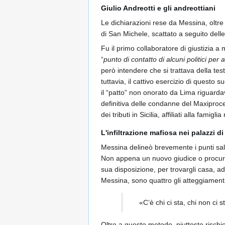
Giulio Andreotti e gli andreottiani
Le dichiarazioni rese da Messina, oltre 
di San Michele, scattato a seguito delle
Fu il primo collaboratore di giustizia a 
“
punto di contatto di alcuni politici per 
però intendere che si trattava della test
tuttavia, il cattivo esercizio di questo 
il “patto” non onorato da Lima riguarda
definitiva delle condanne del Maxiproce
dei tributi in Sicilia, affiliati alla famig
L'infiltrazione mafiosa nei palazzi di
Messina delineò brevemente i punti salie
Non appena un nuovo giudice o procurat
sua disposizione, per trovargli casa, a
Messina, sono quattro gli atteggiament
«C’è chi ci sta, chi non ci 
Oltre a questo metodo, piuttosto rischi