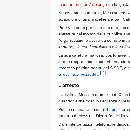
mandamento di Vallelunga
da lui guidat
Nonostante il suo ruolo, Messina tene
lavaggio e di una macelleria a San Catal
Pur rivestendo per lui, a suo dire, poca
entrature nel mondo della pubblica amm
l’organizzazione aveva da sempre intratt
imprese, sia con i carabinieri e la polizi
La sua caratura mafiosa, poi, lo avvant
stretto rapporto con il potente mandam
recarono persino agenti del SISDE, a con
[
11
]
Greco “Scarpuzzedda”
.
L'arresto
L’attività di Messina all’interno di Cosa
quando venne colto in flagranza di reato
Poche settimane prima, il
4 aprile
, era
fraterno di Messina. Dietro l’omicidio 
Dalle intercettazioni telefoniche disp