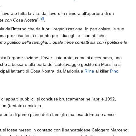
.
avorato tutta la vita: dal lavoro in miniera all’apertura di un
[
8
]
che con Cosa Nostra
”
.
a dall’interno che da fuori l’organizzazione. In particolare, le sue
a preziosa testa di ponte per i dialoghi e i contatti che
mo politico della famiglia, il quale tiene contatti sia con i politici e le
rni all’organizzazione. L’aver instaurato, come si accennava, uno
he a bussare alla porta dell’autolavaggio gestito da Messina si
ncipali latitanti di Cosa Nostra, da Madonia a
Riina
al killer
Pino
to di appalti pubblici, si concluse bruscamente nell’aprile 1992,
 un (tentato) omicidio.
onente di primo piano della famiglia mafiosa di Enna e amico
na si fosse messo in contatto con il sancataldese Calogero Marcenò,