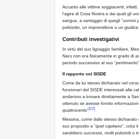
Accanto alle vittime soggiacenti, infatti
l’agire di Cosa Nostra e dai quali gli u
sangue, a vantaggio di quegli “
uomini po
poliziotto, un imprenditore o un giudice
Contributi investigativi
In virtù del suo lignaggio familiare, Me
Naro non era fisicamente in grado di as
periodo successivo al suo “pentimento” 
Il rapporto col SISDE
Come da lui stesso dichiarato nel cor
funzionari del SISDE interessati alla 
andarono a trovare direttamente a San C
ottenuto se avesse fornito informazioni ut
[
22
]
quattrocento
”
.
Messina, come dallo stesso dichiarato 
suo proposito a “
quel capitano
”, colui
sarebbero successe, molti poliziotti o 