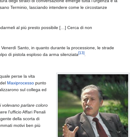
tura degli stralci di conversazione emerge tutta l’urgenza e la
esano Terminio, lasciando intendere come le circostanze
ndarmeli al più presto possibile […] Cerca di non
el Venerdì Santo, in quanto durante la processione, le strade
[
13
]
olpo di pistola esploso da arma silenziata
.
 quale perse la vita
 del
Maxiprocesso
punto
alizzarono sul collega ed
ui volevano parlare coloro
re l'ufficio Affari Penali
agente della scorta di
 sommati motivi ben più