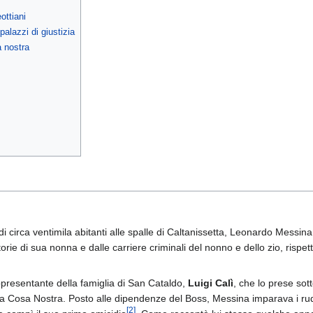
ottiani
 palazzi di giustizia
a nostra
circa ventimila abitanti alle spalle di Caltanissetta, Leonardo Messina è
orie di sua nonna e dalle carriere criminali del nonno e dello zio, risp
appresentante della famiglia di San Cataldo,
Luigi Calì
, che lo prese sot
ione a Cosa Nostra. Posto alle dipendenze del Boss, Messina imparava i r
[
2
]