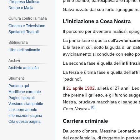
prime bombe, partecipava alle rapine. 
L’Impresa Mafiosa
Donne e Mafia
Galvanizzato dal suo forte lignaggio maf
Cultura contro la mafia
L’iniziazione a Cosa Nostra
Cinema e Televisione
Il percorso per diventare mafiosi, spi
Spettacoli Teatrali
La prima fase è quella dell’
avviciname
Bibliografia
È la fase in cui, sotto la guida di un
pat
I libri dell’antimafia
avvicinamento si conclude con esito posi
Archivi
La seconda fase è quella dell’
infiltraz
Archivio antimafia
La terza e ultima fase è quella dell’
affi
Strumenti
"padrino".
Puntano qui
Il
21 aprile
1982
, all’età di 27 anni, Le
Modifiche correlate
che preme il grilletto, e gli furono su
Pagine speciali
Nostra, bruciava macchiata di sangue t
Versione stampabile
[
6
]
Cosa Nostra»
.
Link permanente
Informazioni pagina
Carriera criminale
Cita questa pagina
Da uomo d’onore, Messina Leonardo assu
del capofamiglia, di reggente in pector