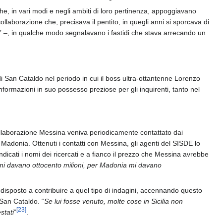
he, in vari modi e negli ambiti di loro pertinenza, appoggiavano
llaborazione che, precisava il pentito, in quegli anni si sporcava di
” –, in qualche modo segnalavano i fastidi che stava arrecando un
 di San Cataldo nel periodo in cui il boss ultra-ottantenne Lorenzo
informazioni in suo possesso preziose per gli inquirenti, tanto nel
collaborazione Messina veniva periodicamente contattato dai
adonia. Ottenuti i contatti con Messina, gli agenti del SISDE lo
dicati i nomi dei ricercati e a fianco il prezzo che Messina avrebbe
 mi davano ottocento milioni, per Madonia mi davano
disposto a contribuire a quel tipo di indagini, accennando questo
 San Cataldo. “
Se lui fosse venuto, molte cose in Sicilia non
[
23
]
stati
”
.