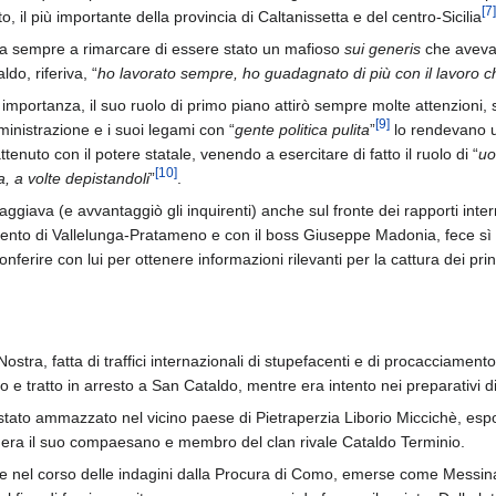
[
7
]
o, il più importante della provincia di Caltanissetta e del centro-Sicilia
va sempre a rimarcare di essere stato un mafioso
sui generis
che aveva l
do, riferiva, “
ho lavorato sempre, ho guadagnato di più con il lavoro 
 importanza, il suo ruolo di primo piano attirò sempre molte attenzioni, si
[
9
]
inistrazione e i suoi legami con “
gente politica pulita
”
lo rendevano un
enuto con il potere statale, venendo a esercitare di fatto il ruolo di “
uo
[
10
]
a, a volte depistandoli
”
.
aggiava (e avvantaggiò gli inquirenti) anche sul fronte dei rapporti inte
ento di Vallelunga-Pratameno e con il boss Giuseppe Madonia, fece sì c
ferire con lui per ottenere informazioni rilevanti per la cattura dei pri
 Nostra, fatta di traffici internazionali di stupefacenti e di procacciamen
 e tratto in arresto a San Cataldo, mentre era intento nei preparativi di
 stato ammazzato nel vicino paese di Pietraperzia Liborio Miccichè, esp
vi era il suo compaesano e membro del clan rivale Cataldo Terminio.
oste nel corso delle indagini dalla Procura di Como, emerse come Messi