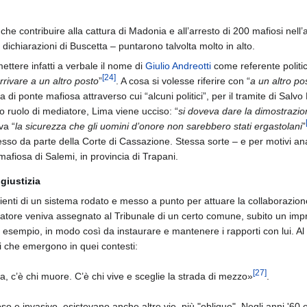
che contribuire alla cattura di Madonia e all’arresto di 200 mafiosi nell
 dichiarazioni di Buscetta – puntarono talvolta molto in alto.
mettere infatti a verbale il nome di
Giulio Andreotti
come referente politi
[
24
]
arrivare a un altro posto
”
. A cosa si volesse riferire con “
a un altro po
a di ponte mafiosa attraverso cui “alcuni politici”, per il tramite di Salv
suo ruolo di mediatore, Lima viene ucciso: “
si doveva dare la dimostrazio
va “
la sicurezza che gli uomini d’onore non sarebbero stati ergastolani
”
sso da parte della Corte di Cassazione. Stessa sorte – e per motivi ana
lia mafiosa di Salemi, in provincia di Trapani.
 giustizia
nti di un sistema rodato e messo a punto per attuare la collaborazione co
ore veniva assegnato al Tribunale di un certo comune, subito un imprend
d esempio, in modo così da instaurare e mantenere i rapporti con lui. A
i che emergono in quei contesti:
[
27
]
sta, c’è chi muore. C’è chi vive e sceglie la strada di mezzo»
.
oso e invasivo, esistevano anche altre vie, più "oblique". Negli anni '60