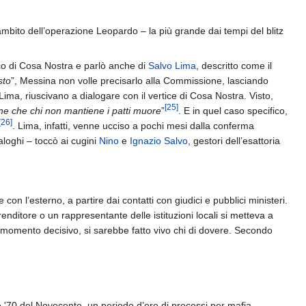
’ambito dell’operazione Leopardo – la più grande dai tempi del blitz
co di Cosa Nostra e parlò anche di
Salvo Lima
, descritto come il
sto
”, Messina non volle precisarlo alla Commissione, lasciando
o Lima, riuscivano a dialogare con il vertice di Cosa Nostra. Visto,
[
25
]
ne che chi non mantiene i patti muore
”
. E in quel caso specifico,
[
26
]
. Lima, infatti, venne ucciso a pochi mesi dalla conferma
loghi – toccò ai cugini
Nino
e
Ignazio Salvo
, gestori dell’esattoria
n l’esterno, a partire dai contatti con giudici e pubblici ministeri.
itore o un rappresentante delle istituzioni locali si metteva a
l momento decisivo, si sarebbe fatto vivo chi di dovere. Secondo
 e '70 del Novecento, un periodo d’oro di processi per mafia