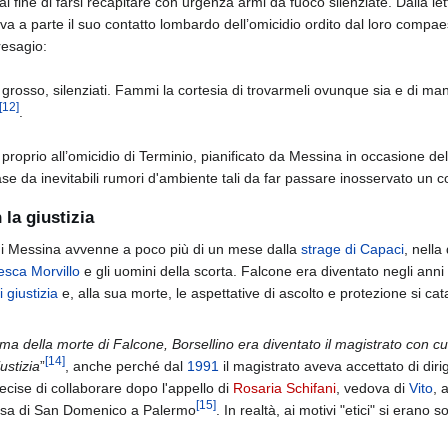
l fine di farsi recapitare con urgenza armi da fuoco silenziate. Dalla let
 a parte il suo contatto lombardo dell’omicidio ordito dal loro compa
resagio:
o grosso, silenziati. Fammi la cortesia di trovarmeli ovunque sia e di ma
[
12
]
.
 proprio all’omicidio di Terminio, pianificato da Messina in occasione d
ase da inevitabili rumori d'ambiente tali da far passare inosservato un c
 la giustizia
o di Messina avvenne a poco più di un mese dalla
strage di Capaci
, nella
sca Morvillo
e gli uomini della scorta. Falcone era diventato negli anni
i giustizia
e, alla sua morte, le aspettative di ascolto e protezione si cat
ima della morte di Falcone, Borsellino era diventato il magistrato con c
[
14
]
ustizia
”
, anche perché dal
1991
il magistrato aveva accettato di dirige
ecise di collaborare dopo l'appello di
Rosaria Schifani
, vedova di
Vito
, 
[
15
]
hiesa di San Domenico a Palermo
. In realtà, ai motivi "etici" si erano