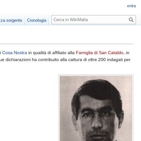
entra
R
zza sorgente
Cronologia
i
c
e
r
c
di
Cosa Nostra
in qualità di affiliato alla
Famiglia di San Cataldo
, in
ue dichiarazioni ha contribuito alla cattura di oltre 200 indagati per
a