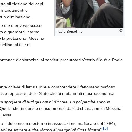
tto all'elezione dei capi
o i mandamenti o
 sua eliminazione.
o a me morivano uccise
to a guardarsi intorno.
Paolo Borsellino
e la protezione, Messina
llino, al fine di
tanee dichiarazioni ai sostituti procuratori Vittorio Aliquò e Paolo
ortante chiave di lettura utile a comprendere il fenomeno mafioso
poste repressive dello Stato che ai mutamenti macroeconomici.
si spoglierà di tutti gli uomini d’onore, un po’ perché sono in
Quella che in questo senso emerse dalle dichiarazioni di Messina
i essa.
ratti del concorso esterno in associazione mafiosa è del 1994),
[
18
]
volute entrare e che vivono ai margini di Cosa Nostra
”
.