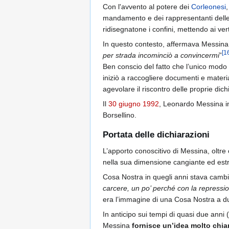
Con l'avvento al potere dei
Corleonesi
,
mandamento e dei rappresentanti delle fa
ridisegnatone i confini, mettendo ai ver
In questo contesto, affermava Messina,
[
1
per strada incominciò a convincermi
”
Ben conscio del fatto che l’unico modo
iniziò a raccogliere documenti e materi
agevolare il riscontro delle proprie dich
Il
30 giugno
1992
, Leonardo Messina ini
Borsellino.
Portata delle dichiarazioni
L’apporto conoscitivo di Messina, oltre 
nella sua dimensione cangiante ed estr
Cosa Nostra in quegli anni stava cambi
carcere, un po’ perché con la repressio
era l’immagine di una Cosa Nostra a due
In anticipo sui tempi di quasi due anni
Messina
fornisce un’idea molto chiar