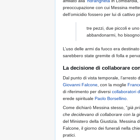
affiliato alla
‘ndrangheta
in Lombardia, a
preoccupazione con cui Messina metteva
dell’omicidio fossero per lui di cattivo p
tre pezzi, due piccoli e un
abbandonarmi, ho bisogno
L’uso delle armi da fuoco era destinato
sarebbero state gremite di folla e perv
La decisione di collaborare con
Dal punto di vista temporale, l’arrest
Giovanni Falcone
, con la moglie
France
di riferimento per diversi
collaboratori d
erede spirituale
Paolo Borsellino
.
Come dichiarò Messina stesso, “
già pr
che decidevano di collaborare con la gi
del Ministero della Giustizia. Messina d
Falcone, il giorno dei funerali nella c
pratici.