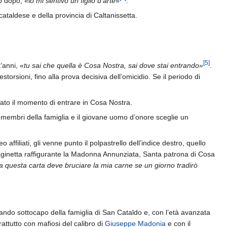
o dopo, «i
o mi sentivo un figlio d’arte
»
.
cataldese e della provincia di Caltanissetta.
[
5
]
’anni, «
tu sai che quella è Cosa Nostra, sai dove stai entrando»
.
estorsioni, fino alla prova decisiva dell’omicidio. Se il periodo di
ato il momento di entrare in Cosa Nostra.
 i membri della famiglia e il giovane uomo d’onore sceglie un
affiliati, gli venne punto il polpastrello dell’indice destro, quello
mmaginetta raffigurante la Madonna Annunziata, Santa patrona di Cosa
a questa carta deve bruciare la mia carne se un giorno tradirò
do sottocapo della famiglia di San Cataldo e, con l’età avanzata
attutto con mafiosi del calibro di
Giuseppe Madonia
e con il