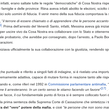
 infatti, erano saltate tutte le regole "democratiche" di Cosa Nostra rispe
miglie e delle province: Riina aveva infatti abolito le elezioni, sciolt
tici solo uomini di fiducia. Il venir meno della sua fiducia comportava la
 “
il terrore di essere chiamato o di apprendere che le persone accant
6
]
. Prima dell’arresto del Venerdì Santo, infatti, Messina aveva già inizia
 per uscire vivo da Cosa Nostra era collaborare con lo Stato e ottenern
ale probatorio, che avrebbe poi consegnato, dopo l’arresto, a Paolo Borse
iarazioni.
ziava ufficialmente la sua collaborazione con la giustizia, rendendo spon
che puntuale e riferito a singoli fatti di indagine, si è rivelato una imp
emamente adattiva, capace di mutare forma in reazione tanto alle ris
ando e, come riferì nel 1992 in
Commissione parlamentare antimafia
, “
[
17
]
ne li arresteranno. In un certo senso le stiamo facendo un favore
”
. 
 facce, il cui fondamentale punto di forza si è sempre collocato fuori d
 (la prima sentenza della Suprema Corte di Cassazione che sintetizza i t
a del “vero" potere della mafia
, e cioè “
le persone che non sono mai 