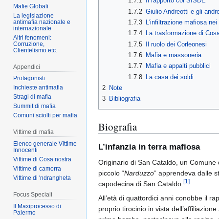
1.7.1
Il rapporto col SISDE
Mafie Globali
1.7.2
Giulio Andreotti e gli andre
La legislazione
antimafia nazionale e
1.7.3
L'infiltrazione mafiosa nei
internazionale
1.7.4
La trasformazione di Cos
Altri fenomeni:
Corruzione,
1.7.5
Il ruolo dei Corleonesi
Clientelismo etc.
1.7.6
Mafia e massoneria
1.7.7
Mafia e appalti pubblici
Appendici
1.7.8
La casa dei soldi
Protagonisti
2
Note
Inchieste antimafia
Stragi di mafia
3
Bibliografia
Summit di mafia
Comuni sciolti per mafia
Biografia
Vittime di mafia
Elenco generale Vittime
L’infanzia in terra mafiosa
Innocenti
Vittime di Cosa nostra
Originario di San Cataldo, un Comune di 
Vittime di camorra
piccolo “
Narduzzo
” apprendeva dalle st
Vittime di 'ndrangheta
[
1
]
capodecina di San Cataldo
.
Focus Speciali
All’età di quattordici anni conobbe il r
Il Maxiprocesso di
proprio tirocinio in vista dell’affiliaz
Palermo