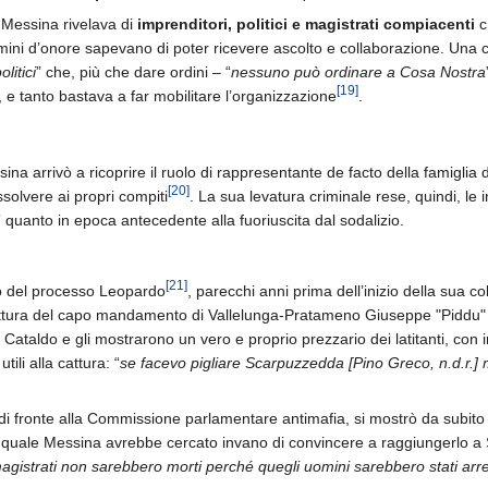
, Messina rivelava di
imprenditori, politici e magistrati compiacenti
c
omini d’onore sapevano di poter ricevere ascolto e collaborazione. Una co
litici
” che, più che dare ordini – “
nessuno può ordinare a Cosa Nostra
[
19
]
, e tanto bastava a far mobilitare l’organizzazione
.
ssina arrivò a ricoprire il ruolo di rappresentante de facto della famiglia
[
20
]
solvere ai propri compiti
. La sua levatura criminale rese, quindi, le 
quanto in epoca antecedente alla fuoriuscita dal sodalizio.
[
21
]
so del processo Leopardo
, parecchi anni prima dell’inizio della sua 
cattura del capo mandamento di Vallelunga-Pratameno Giuseppe "Piddu" M
ataldo e gli mostrarono un vero e proprio prezzario dei latitanti, con in
ili alla cattura: “
se facevo pigliare Scarpuzzedda [Pino Greco, n.d.r.]
di fronte alla Commissione parlamentare antimafia, si mostrò da subito 
 il quale Messina avrebbe cercato invano di convincere a raggiungerlo a
magistrati non sarebbero morti perché quegli uomini sarebbero stati arre