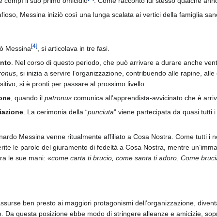
e compì il suo primo omicidio
. Come raccontò lui stesso qualche ann
ioso, Messina iniziò così una lunga scalata ai vertici della famiglia san
[
4
]
egò Messina
, si articolava in tre fasi.
nto
. Nel corso di questo periodo, che può arrivare a durare anche vent
ronus
, si inizia a servire l’organizzazione, contribuendo alle rapine, alle 
tivo, si è pronti per passare al prossimo livello.
ione
, quando il
patronus
comunica all’apprendista-avvicinato che è arriv
liazione
. La cerimonia della “
punciuta
” viene partecipata da quasi tutti
onardo Messina venne ritualmente affiliato a Cosa Nostra. Come tutti i neo 
ggerite le parole del giuramento di fedeltà a Cosa Nostra, mentre un’i
ra le sue mani: «
come carta ti brucio, come santa ti adoro. Come bruci
rse ben presto ai maggiori protagonismi dell’organizzazione, diventan
e. Da questa posizione ebbe modo di stringere alleanze e amicizie, sopr