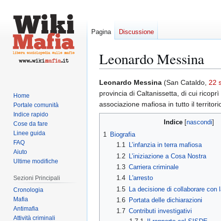
Pagina
Discussione
Leonardo Messina
Vai
Vai
Leonardo Messina
(San Cataldo,
22 
alla
alla
provincia di Caltanissetta, di cui ricoprì
Home
navigazione
ricerca
associazione mafiosa in tutto il territori
Portale comunità
Indice rapido
Indice
Cose da fare
Linee guida
1
Biografia
FAQ
1.1
L’infanzia in terra mafiosa
Aiuto
1.2
L’iniziazione a Cosa Nostra
Ultime modifiche
1.3
Carriera criminale
1.4
L'arresto
Sezioni Principali
1.5
La decisione di collaborare con l
Cronologia
Mafia
1.6
Portata delle dichiarazioni
Antimafia
1.7
Contributi investigativi
Attività criminali