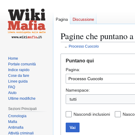
Pagina
Discussione
Pagine che puntano a
←
Processo Cuocolo
Vai
Vai
Home
Puntano qui
alla
alla
Portale comunità
Pagina:
navigazione
ricerca
Indice rapido
Cose da fare
Linee guida
FAQ
Namespace:
Aiuto
Ultime modifiche
tutti
Sezioni Principali
Nascondi inclusioni
Nascon
Cronologia
Mafia
Vai
Antimafia
Attività criminali