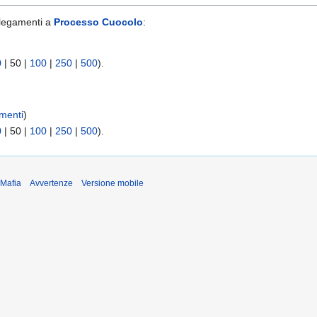
llegamenti a
Processo Cuocolo
:
0
|
50
|
100
|
250
|
500
).
menti
)
0
|
50
|
100
|
250
|
500
).
iMafia
Avvertenze
Versione mobile