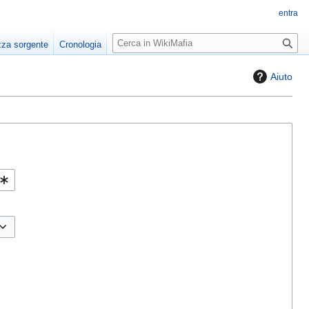
entra
R
zza sorgente
Cronologia
i
c
Aiuto
e
r
c
a