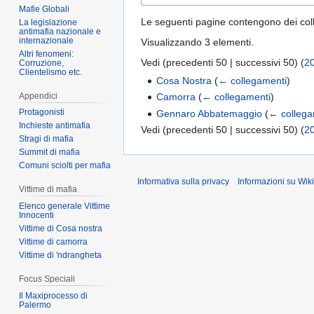
Mafie Globali
Le seguenti pagine contengono dei co
La legislazione
antimafia nazionale e
internazionale
Visualizzando 3 elementi.
Altri fenomeni:
Vedi (
precedenti 50
|
successivi 50
) (
2
Corruzione,
Clientelismo etc.
Cosa Nostra
(
← collegamenti
)
Appendici
Camorra
(
← collegamenti
)
Protagonisti
Gennaro Abbatemaggio
(
← collega
Inchieste antimafia
Vedi (
precedenti 50
|
successivi 50
) (
2
Stragi di mafia
Summit di mafia
Comuni sciolti per mafia
Informativa sulla privacy
Informazioni su Wik
Vittime di mafia
Elenco generale Vittime
Innocenti
Vittime di Cosa nostra
Vittime di camorra
Vittime di 'ndrangheta
Focus Speciali
Il Maxiprocesso di
Palermo