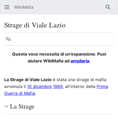
WikiMafia
Rice
Strage di Viale Lazio
Lingua
Segui
Visu
Questa voce necessita di
un'espansione
. Puoi
aiutare WikiMafia ad
ampliarla
.
La Strage di Viale Lazio
è stata una strage di mafia
avvenuta il
10 dicembre
1969
, all'interno della
Prima
Guerra di Mafia
.
La Strage