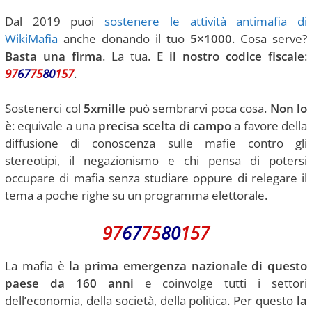
Dal 2019 puoi
sostenere le attività antimafia di
WikiMafia
anche donando il tuo
5×1000
. Cosa serve?
Basta una firma
. La tua. E
il nostro codice fiscale
:
97
67
75
80
157
.
Sostenerci col
5xmille
può sembrarvi poca cosa.
Non lo
è
: equivale a una
precisa scelta di campo
a favore della
diffusione di conoscenza sulle mafie contro gli
stereotipi, il negazionismo e chi pensa di potersi
occupare di mafia senza studiare oppure di relegare il
tema a poche righe su un programma elettorale.
97
67
75
80
157
La mafia è
la prima emergenza nazionale di questo
paese da 160 anni
e coinvolge tutti i settori
dell’economia, della società, della politica. Per questo
la