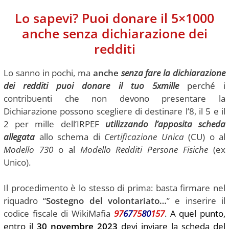
Lo sapevi? Puoi donare il 5×1000
anche senza dichiarazione dei
redditi
Lo sanno in pochi, ma
anche
senza fare la dichiarazione
dei redditi puoi donare il tuo 5xmille
perché i
contribuenti che non devono presentare la
Dichiarazione possono scegliere di destinare l’8, il 5 e il
2 per mille dell’IRPEF
utilizzando l’apposita scheda
allegata
allo schema di
Certificazione Unica
(CU) o al
Modello 730
o al
Modello Redditi Persone Fisiche
(ex
Unico).
Il procedimento è lo stesso di prima: basta firmare nel
riquadro “
Sostegno del volontariato…
” e inserire il
codice fiscale di WikiMafia
97
67
75
80
157
. A quel punto,
entro il
30 novembre 2023
devi inviare la scheda del