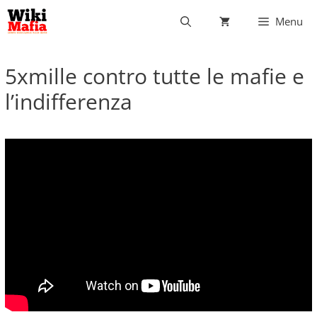
Vai
Menu
al
contenuto
5xmille contro tutte le mafie e
l’indifferenza