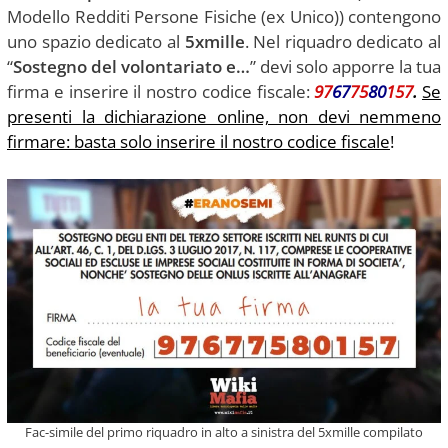
Modello Redditi Persone Fisiche (ex Unico)) contengono
uno spazio dedicato al
5xmille
. Nel riquadro dedicato al
“
Sostegno del volontariato e…
” devi solo apporre la tua
firma e inserire il nostro codice fiscale:
97
67
75
80
157
.
Se
presenti la dichiarazione online, non devi nemmeno
firmare: basta solo inserire il nostro codice fiscale
!
Fac-simile del primo riquadro in alto a sinistra del 5xmille compilato