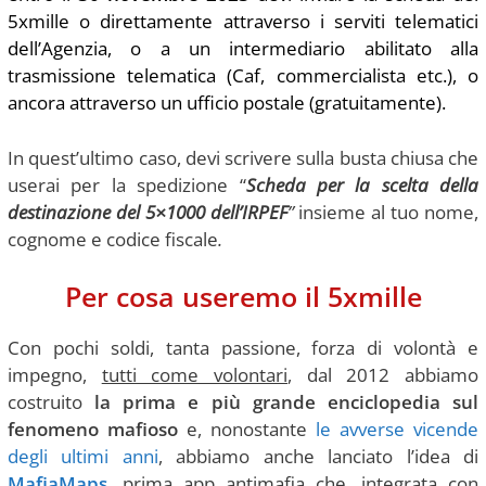
5xmille o direttamente attraverso i serviti telematici
dell’Agenzia, o a un intermediario abilitato alla
trasmissione telematica (Caf, commercialista etc.), o
ancora attraverso un ufficio postale (gratuitamente).
In quest’ultimo caso, devi scrivere sulla busta chiusa che
userai per la spedizione “
Scheda per la scelta della
destinazione del 5×1000 dell’IRPEF
”
insieme al tuo nome,
cognome e codice fiscale
.
Per cosa useremo il 5xmille
Con pochi soldi, tanta passione, forza di volontà e
impegno,
tutti come volontari
, dal 2012 abbiamo
costruito
la prima e più grande enciclopedia sul
fenomeno mafioso
e, nonostante
le avverse vicende
degli ultimi anni
, abbiamo anche lanciato l’idea di
MafiaMaps
, prima app antimafia che, integrata con