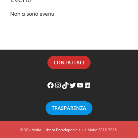
Non ci sono eventi
CONTATTACI
Facebook WikiMafia
Instagram WikiMafia
TikTok WikiMafia
Twitter WikiMafia
YouTube WikiMafia
LinkedIn WikiMafia
TRASPARENZA
© WikiMafia - Libera Enciclopedia sulle Mafie 2012-2026.