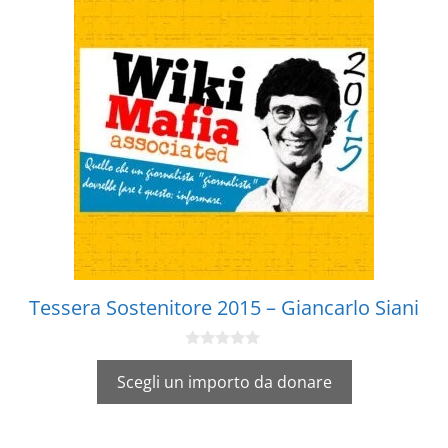
Tessera Sostenitore 2015 – Giancarlo Siani
0
s
Scegli un importo da donare
u
5