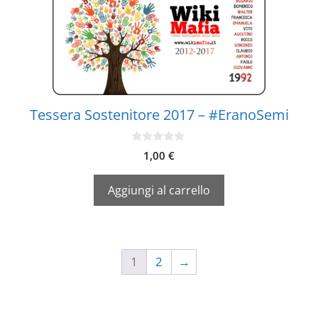
Tessera Sostenitore 2017 – #EranoSemi
0
1,00
€
s
u
5
Aggiungi al carrello
1
2
→