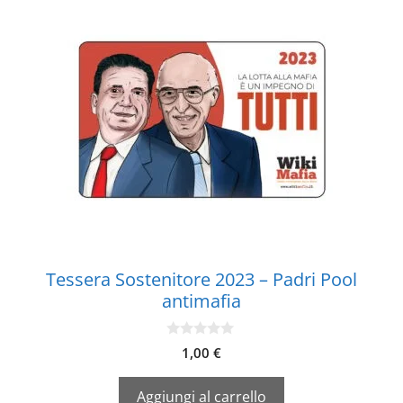
Tessera Sostenitore 2023 – Padri Pool
antimafia
0
1,00
€
s
u
5
Aggiungi al carrello