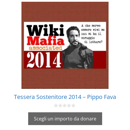
Tessera Sostenitore 2014 – Pippo Fava
0
s
Scegli un importo da donare
u
5