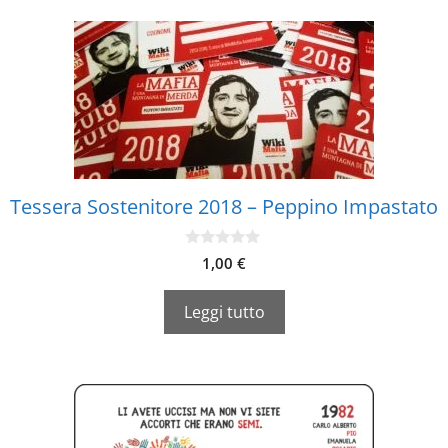
Tessera Sostenitore 2018 – Peppino Impastato
0
1,00
€
s
u
5
Leggi tutto