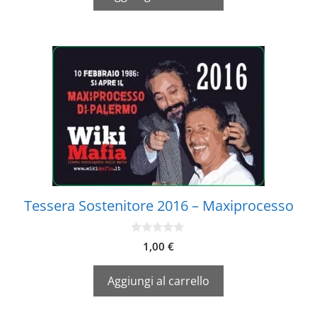
Tessera Sostenitore 2016 – Maxiprocesso
0
1,00
€
s
u
5
Aggiungi al carrello