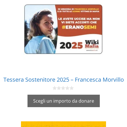
recente
Tessera Sostenitore 2025 – Francesca Morvillo
0
s
Scegli un importo da donare
u
5