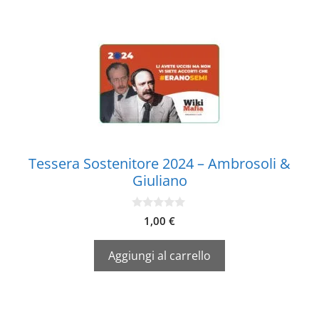
Tessera Sostenitore 2024 – Ambrosoli &
Giuliano
0
1,00
€
s
u
5
Aggiungi al carrello