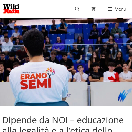
Vai
Menu
al
contenuto
Dipende da NOI – educazione
alla legalità e all’etica dello