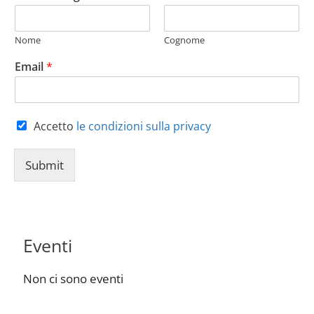
Nome
Cognome
Email
*
P
Accetto
le condizioni sulla privacy
r
i
Submit
v
a
c
y
*
Eventi
Non ci sono eventi