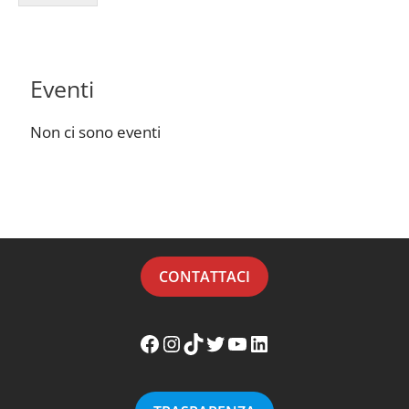
Eventi
Non ci sono eventi
CONTATTACI
Facebook WikiMafia
Instagram WikiMafia
TikTok WikiMafia
Twitter WikiMafia
YouTube WikiMafia
LinkedIn WikiMafia