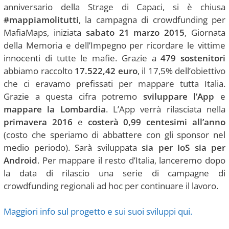
anniversario della Strage di Capaci, si è chiusa
#mappiamolitutti
, la campagna di crowdfunding per
MafiaMaps, iniziata
sabato 21 marzo 2015
, Giornata
della Memoria e dell’Impegno per ricordare le vittime
innocenti di tutte le mafie. Grazie a
479 sostenitori
abbiamo raccolto
17.522,42 euro
, il 17,5% dell’obiettivo
che ci eravamo prefissati per mappare tutta Italia.
Grazie a questa cifra potremo
sviluppare l’App
e
mappare la Lombardia
. L’App verrà rilasciata nella
primavera 2016
e
costerà 0,99 centesimi all’anno
(costo che speriamo di abbattere con gli sponsor nel
medio periodo). Sarà sviluppata
sia per IoS sia per
Android
. Per mappare il resto d’Italia, lanceremo dopo
la data di rilascio una serie di campagne di
crowdfunding regionali ad hoc per continuare il lavoro.
Maggiori info sul progetto e sui suoi sviluppi qui.