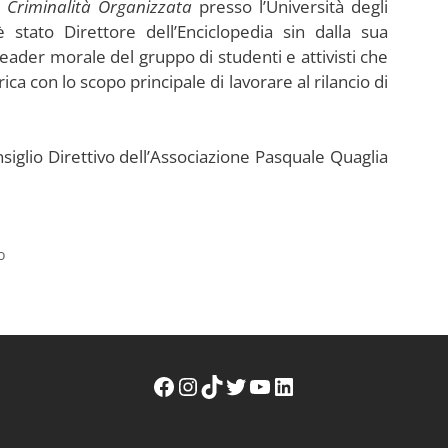
a Criminalità Organizzata
presso l’Università degli
 stato Direttore dell’Enciclopedia sin dalla sua
leader morale del gruppo di studenti e attivisti che
ica con lo scopo principale di lavorare al rilancio di
nsiglio Direttivo dell’Associazione Pasquale Quaglia
o
Facebook WikiMafia
Instagram WikiMafia
TikTok WikiMafia
Twitter WikiMafia
YouTube WikiMafia
LinkedIn WikiMafia