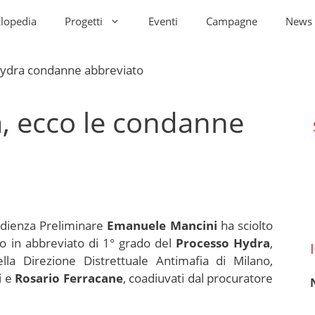
clopedia
Progetti
Eventi
Campagne
News
, ecco le condanne
’Udienza Preliminare
Emanuele Mancini
ha sciolto
so in abbreviato di 1° grado del
Processo Hydra
,
lla Direzione Distrettuale Antimafia di Milano,
i
e
Rosario Ferracane
, coadiuvati dal procuratore