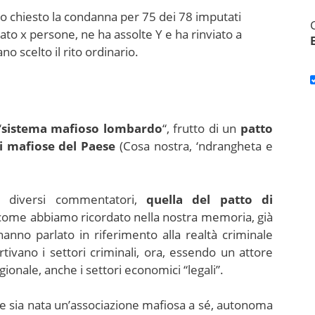
 chiesto la condanna per 75 dei 78 imputati
ato x persone, ne ha assolte Y e ha rinviato a
o scelto il rito ordinario.
“
sistema mafioso lombardo
“, frutto di un
patto
ni mafiose del Paese
(Cosa nostra, ‘ndrangheta e
o diversi commentatori,
quella del patto di
 come abbiamo ricordato nella nostra memoria, già
 hanno parlato in riferimento alla realtà criminale
artivano i settori criminali, ora, essendo un attore
ionale, anche i settori economici “legali”.
che sia nata un’associazione mafiosa a sé, autonoma