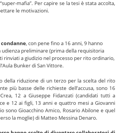
i “super-mafia”. Per capire se la tesi è stata accolta,
pettare le motivazioni.
e condanne
, con pene fino a 16 anni, 9 hanno
in udienza preliminare (prima della requisitoria
i rinviati a giudizio nel processo per rito ordinario,
 l’Aula Bunker di San Vittore.
 della riduzione di un terzo per la scelta del rito
e più basse delle richieste dell’accusa, sono 16
Crea, 12 a Giuseppe Fidanzati (candidati tutti a
e e 12 ai figli, 13 anni e quattro mesi a Giovanni
dizio sono Gioacchino Amico, Rosario Abilone e quel
verso la moglie) di Matteo Messina Denaro.
esso hanno scelto di diventare collaboratori di