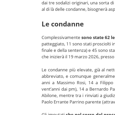
dai tre sodalizi originari, una sorta d
al di là delle condanne, bisognerà as
Le condanne
Complessivamente
sono state 62 l
patteggiato, 11 sono stati prosciolti 
finale e della sentenza) e 45 sono stat
che inizierà il 19 marzo 2026, presso
Le condanne più elevate, già al netto
abbreviato, e comunque generalment
anni a Massimo Rosi, 14 a Filippo 
vent’anni dai pm), 14 a Bernardo Pac
Abilone, mentre tra i rinviati a giu
Paolo Errante Parrino parente (attra
Gli imputati
che nel corso del proc