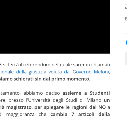
si terrà il referendum nel quale saremo chiamati
zionale della giustizia voluta dal Governo Meloni
,
i siamo schierati sin dal primo momento
.
untamento, abbiamo deciso
assieme a Studenti
e presso l’Università degli Studi di Milano
un
à magistrato, per spiegare le ragioni del NO
a
 di maggioranza che
cambia 7 articoli della