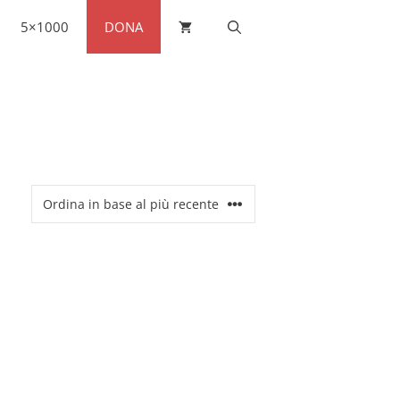
5×1000
DONA