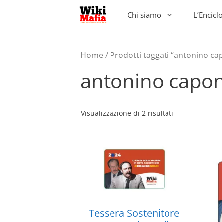
Vai
Chi siamo
L’Encicl
al
contenuto
Home
/ Prodotti taggati “antonino c
antonino capo
Ordina
Visualizzazione di 2 risultati
in
base
al
più
recente
Tessera Sostenitore