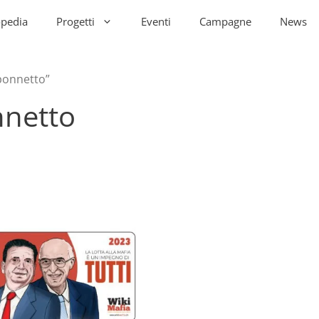
opedia
Progetti
Eventi
Campagne
News
aponnetto”
nnetto