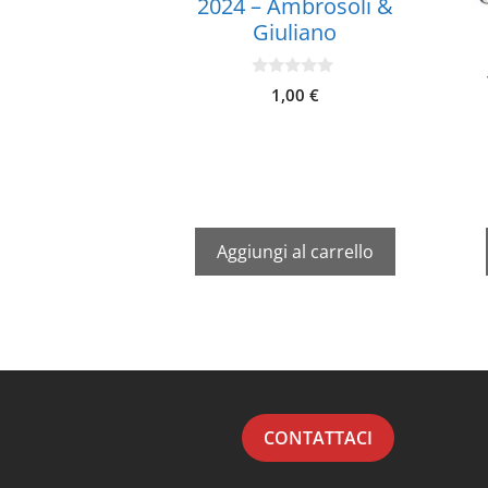
2024 – Ambrosoli &
Giuliano
0
1,00
€
s
u
5
Aggiungi al carrello
CONTATTACI