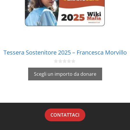
Tessera Sostenitore 2025 – Francesca Morvillo
0
s
Scegli un importo da donare
u
5
CONTATTACI