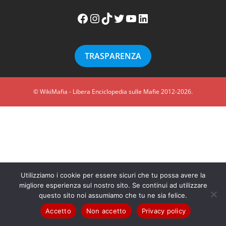
Facebook WikiMafia
Instagram WikiMafia
TikTok WikiMafia
Twitter WikiMafia
YouTube WikiMafia
LinkedIn WikiMafia
TRASPARENZA
© WikiMafia - Libera Enciclopedia sulle Mafie 2012-2026.
Utilizziamo i cookie per essere sicuri che tu possa avere la
migliore esperienza sul nostro sito. Se continui ad utilizzare
questo sito noi assumiamo che tu ne sia felice.
Accetto
Non accetto
Privacy policy