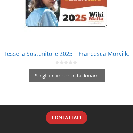
Tessera Sostenitore 2025 – Francesca Morvillo
0
s
Scegli un importo da donare
u
5
CONTATTACI