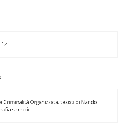
ciò?
5
la Criminalità Organizzata, tesisti di Nando
imafia semplici!