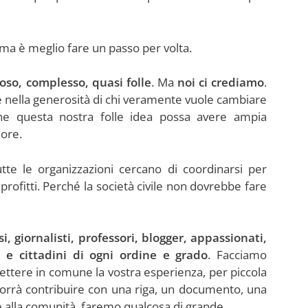
, ma è meglio fare un passo per volta.
oso, complesso, quasi folle
. Ma
noi ci crediamo
.
 e nella generosità di chi veramente vuole cambiare
e questa nostra folle idea possa avere ampia
iore.
tte le organizzazioni cercano di coordinarsi per
profitti. Perché la società civile non dovrebbe fare
i, giornalisti, professori, blogger, appassionati,
i e cittadini di ogni ordine e grado
. Facciamo
mettere in comune la vostra esperienza, per piccola
vorrà contribuire con una riga, un documento, una
le alla comunità, faremo qualcosa di grande.