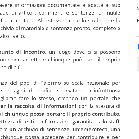
a avere informazioni documentate e adatte al suo
iade di articoli, commenti e sentenze: un’inutile
 frammentaria. Allo stesso modo lo studente e lo
chivio di materiale e sentenze pronto, completo e
lto livello.
punto di incontro
, un luogo dove ci si possono
sono ben accette e chiunque può dare il proprio
to di più.
enza del pool di Palermo su scala nazionale per
e indagini di mafia ed evitare un’infruttuosa
ogliamo fare lo stesso, creando
un portale che
er la raccolta di informazioni
con la stesura di
ui chiunque possa portare il proprio contributo
,
ezza di testi e informazioni garantita dallo staff.
eare
un archivio di sentenze
,
un’emeroteca
,
una
 chiunque possa accedere per contribuire e per