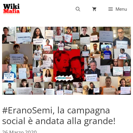
Vai
Menu
al
contenuto
#EranoSemi, la campagna
social è andata alla grande!
26 Marzo 2020