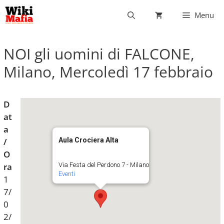
Vai
Menu
al
contenuto
NOI gli uomini di FALCONE,
Milano, Mercoledì 17 febbraio
D
at
a
/
Aula Crociera Alta
O
ra
Via Festa del Perdono 7 - Milano
Eventi
1
7/
0
2/