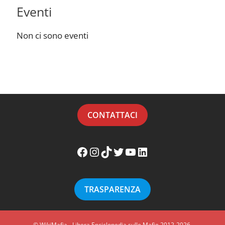
Eventi
Non ci sono eventi
CONTATTACI
Facebook WikiMafia
Instagram WikiMafia
TikTok WikiMafia
Twitter WikiMafia
YouTube WikiMafia
LinkedIn WikiMafia
TRASPARENZA
© WikiMafia - Libera Enciclopedia sulle Mafie 2012-2026.