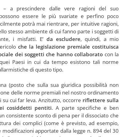
 che – a prescindere dalle vere ragioni del suo
ossono essere le più svariate e perfino poco
cilmente potrà mai rientrare, per intuitive ragioni,
nello stesso ambiente di cui fanno parte i soggetti di
nte, i misfatti. E’
da escludere
, quindi, a mio
pericolo
che la legislazione premiale costituisca
sociale dei soggetti che hanno collaborato
con la
i quei Paesi in cui da tempo esistono tali norme
llarmistiche di questo tipo.
na (posto che sulla sua giuridica possibilità non
duzione delle norme premiali nel nostro ordinamento
i su cui far leva. Anzitutto, occorre
riflettere sulla
i cosiddetti pentiti
. A parte specifiche e ben
o un consistente sconto di pena per il dissociato che
cattura dei complici (come è previsto, ad esempio,
le modificazioni apportate dalla legge n. 894 del 30