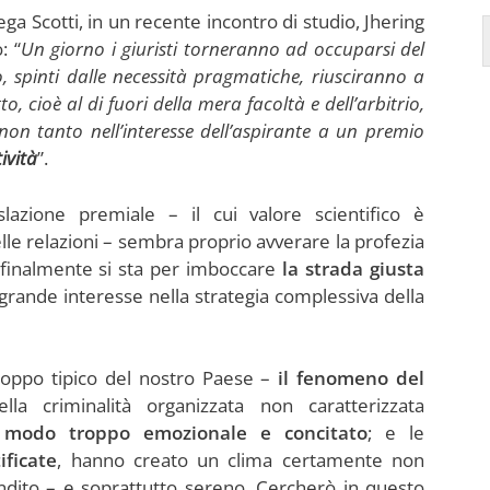
ga Scotti, in un recente incontro di studio, Jhering
: “
Un giorno i giuristi torneranno ad occuparsi del
, spinti dalle necessità pragmatiche, riusciranno a
o, cioè al di fuori della mera facoltà e dell’arbitrio,
on tanto nell’interesse dell’aspirante a un premio
tività
”.
lazione premiale – il cui valore scientifico è
lle relazioni – sembra proprio avverare la profezia
e finalmente si sta per imboccare
la strada giusta
grande interesse nella strategia complessiva della
oppo tipico del nostro Paese –
il fenomeno del
ella criminalità organizzata non caratterizzata
modo troppo emozionale e concitato
; e le
ificate
, hanno creato un clima certamente non
ndito – e soprattutto sereno. Cercherò in questo