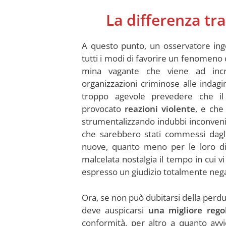
La differenza tr
A questo punto, un osservatore in
tutti i modi di favorire un fenomeno 
mina vagante che viene ad incr
organizzazioni criminose alle indagini
troppo agevole prevedere che il
provocato
reazioni violente
, e ch
strumentalizzando indubbi inconvenienti
che sarebbero stati commessi dagli
nuove, quanto meno per le loro d
malcelata nostalgia il tempo in cui v
espresso un giudizio totalmente neg
Ora, se non può dubitarsi della perdur
deve auspicarsi
una migliore rego
conformità, per altro a quanto avvi