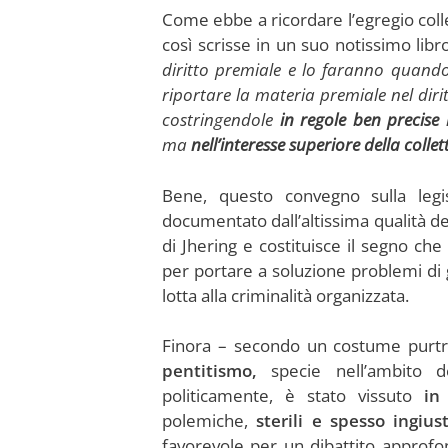
Come ebbe a ricordare l’egregio colle
così scrisse in un suo notissimo libro
diritto premiale e lo faranno quando
riportare la materia premiale nel diritt
costringendole
in regole ben precise
n
ma
nell’interesse superiore della collet
Bene, questo convegno sulla legis
documentato dall’altissima qualità de
di Jhering e costituisce il segno ch
per portare a soluzione problemi di 
lotta alla criminalità organizzata.
Finora – secondo un costume purtr
pentitismo,
specie nell’ambito d
politicamente, è stato vissuto
in 
polemiche,
sterili e spesso ingiust
favorevole per un dibattito approfo