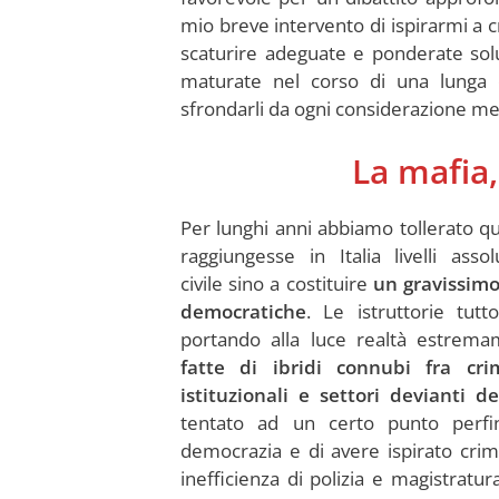
mio breve intervento di ispirarmi a cri
scaturire adeguate e ponderate soluz
maturate nel corso di una lunga e 
sfrondarli da ogni considerazione m
La mafia,
Per lunghi anni abbiamo tollerato qu
raggiungesse in Italia livelli asso
civile sino a costituire
un gravissimo 
democratiche
. Le istruttorie tut
portando alla luce realtà estrema
fatte di ibridi connubi fra crim
istituzionali e settori devianti de
tentato ad un certo punto perfin
democrazia e di avere ispirato crimi
inefficienza di polizia e magistrat