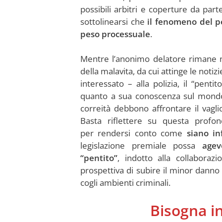
possibili arbitri e coperture da parte 
sottolinearsi che
il fenomeno del p
peso processuale
.
Mentre l’anonimo delatore rimane 
della malavita, da cui attinge le not
interessato – alla polizia, il “pent
quanto a sua conoscenza sul mondo 
correità debbono affrontare il vagli
Basta riflettere su questa profon
per rendersi conto come
siano i
legislazione premiale possa
agevo
“pentito”
, indotto alla collabora
prospettiva di subire il minor danno
cogli ambienti criminali.
Bisogna in