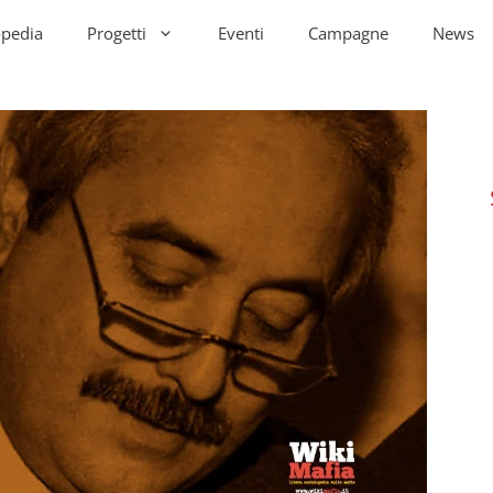
opedia
Progetti
Eventi
Campagne
News