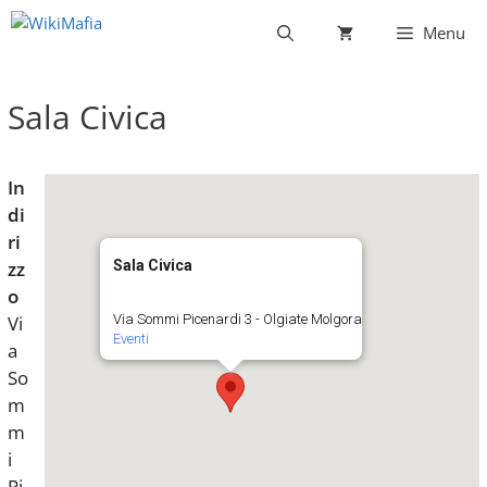
Vai
Menu
al
contenuto
Sala Civica
In
di
ri
zz
Sala Civica
o
Vi
Via Sommi Picenardi 3 - Olgiate Molgora
Eventi
a
So
m
m
i
Pi