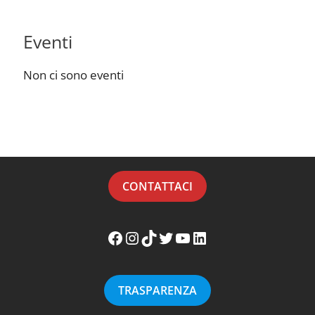
Eventi
Non ci sono eventi
CONTATTACI
Facebook WikiMafia
Instagram WikiMafia
TikTok WikiMafia
Twitter WikiMafia
YouTube WikiMafia
LinkedIn WikiMafia
TRASPARENZA