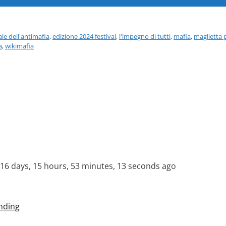
le dell'antimafia
,
edizione 2024 festival
,
l'impegno di tutti
,
mafia
,
maglietta 
a
,
wikimafia
6 days, 15 hours, 53 minutes, 13 seconds ago
nding