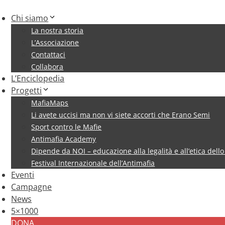
Chi siamo
La nostra storia
L’Associazione
Contattaci
Collabora
L’Enciclopedia
Progetti
MafiaMaps
Li avete uccisi ma non vi siete accorti che Erano Semi
Sport contro le Mafie
Antimafia Academy
Dipende da NOI – educazione alla legalità e all’etica dello
Festival Internazionale dell’Antimafia
Eventi
Campagne
News
5×1000
DONA