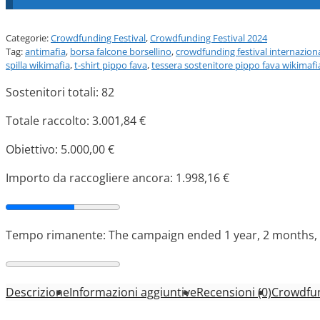
Categorie:
Crowdfunding Festival
,
Crowdfunding Festival 2024
Tag:
antimafia
,
borsa falcone borsellino
,
crowdfunding festival internaziona
spilla wikimafia
,
t-shirt pippo fava
,
tessera sostenitore pippo fava wikimafi
Sostenitori totali: 82
Totale raccolto:
3.001,84
€
Obiettivo:
5.000,00
€
Importo da raccogliere ancora:
1.998,16
€
Tempo rimanente: The campaign ended 1 year, 2 months, 1
Descrizione
Informazioni aggiuntive
Recensioni (0)
Crowdfu