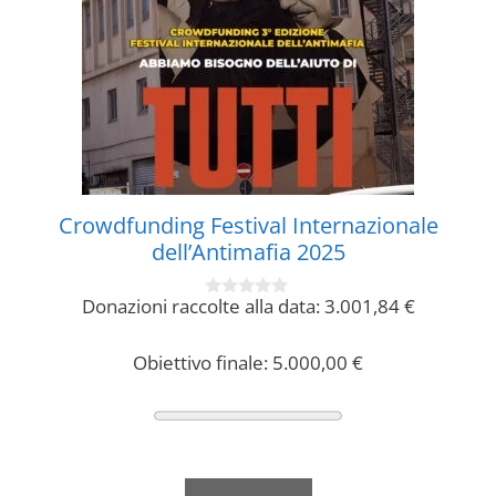
Crowdfunding Festival Internazionale
dell’Antimafia 2025
Donazioni raccolte alla data:
3.001,84
€
0
s
u
5
Obiettivo finale:
5.000,00
€