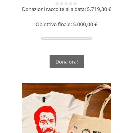
Donazioni raccolte alla data:
5.719,30
€
0
s
u
5
Obiettivo finale:
5.000,00
€
Dona ora!