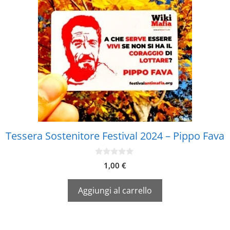
Tessera Sostenitore Festival 2024 – Pippo Fava
0
1,00
€
s
u
5
Aggiungi al carrello