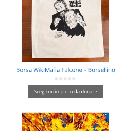
Borsa WikiMafia Falcone – Borsellino
0
s
Scegli un importo da donare
u
5