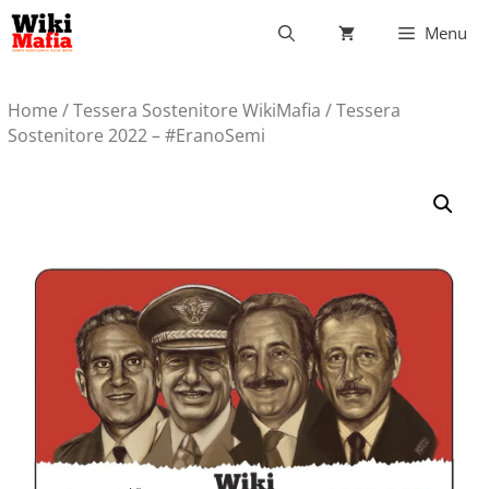
Vai
Menu
al
contenuto
Home
/
Tessera Sostenitore WikiMafia
/ Tessera
Sostenitore 2022 – #EranoSemi