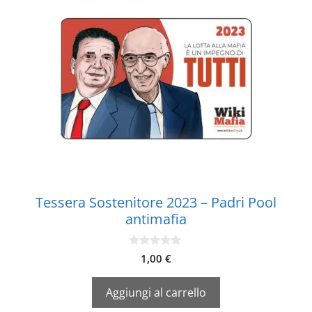
Tessera Sostenitore 2023 – Padri Pool
antimafia
0
1,00
€
s
u
5
Aggiungi al carrello