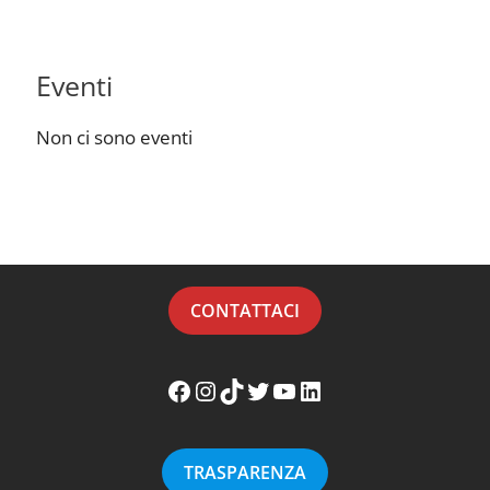
Eventi
Non ci sono eventi
CONTATTACI
Facebook WikiMafia
Instagram WikiMafia
TikTok WikiMafia
Twitter WikiMafia
YouTube WikiMafia
LinkedIn WikiMafia
TRASPARENZA