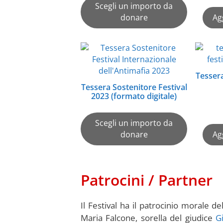
Scegli un importo da
donare
Ag
Tessera
Tessera Sostenitore Festival
2023 (formato digitale)
Scegli un importo da
donare
Ag
Patrocini / Partner
Il Festival ha il patrocinio morale de
Maria Falcone, sorella del giudice
G