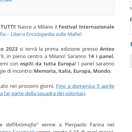
 TUTTI
! Nasce a Milano il
Festival Internazionale
ia – Libera Enciclopedia sulle Mafie
!
io 2023
si terrà la prima edizione presso
Anteo
o 9, in pieno centro a Milano! Saranno
14 i panel
,
 temi con
ospiti da tutta Europa
! I panel saranno
ogie di incontro:
Memoria, Italia, Europa, Mondo
.
cato nei prossimi giorni.
Fino a domenica 9 aprile
a far parte della squadra dei volontari
.
le dell’Antimafia
” venne a Pierpaolo Farina nel
pagina Facebook
venne creata il 24 di quel mese).