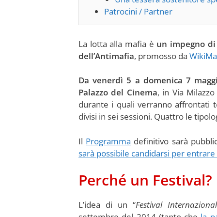
Patrocini / Partner
La lotta alla mafia è
un impegno di
dell’Antimafia
, promosso da
WikiMaf
Da venerdì 5 a domenica 7 magg
Palazzo del Cinema
, in Via Milazz
durante i quali verranno affrontati
divisi in sei sessioni. Quattro le tipol
Il
Programma
definitivo sarà pubbli
sarà possibile candidarsi per entrare 
Perché un Festival?
L’idea di un “
Festival Internaziona
settembre del 2014 (tanto che
la 