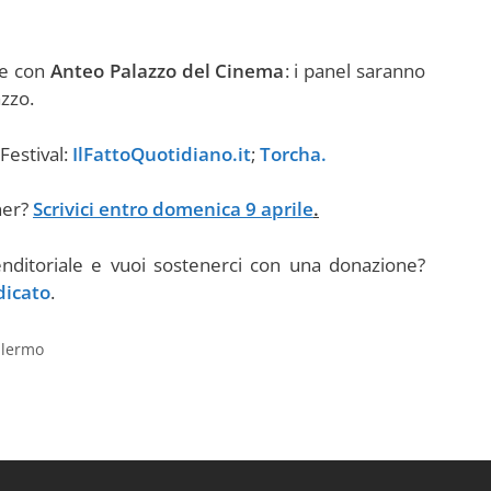
ne con
Anteo Palazzo del Cinema
: i panel saranno
azzo.
Festival:
IlFattoQuotidiano.it
;
Torcha.
ner?
Scrivici entro domenica 9 aprile
.
nditoriale e vuoi sostenerci con una donazione?
dicato
.
Palermo