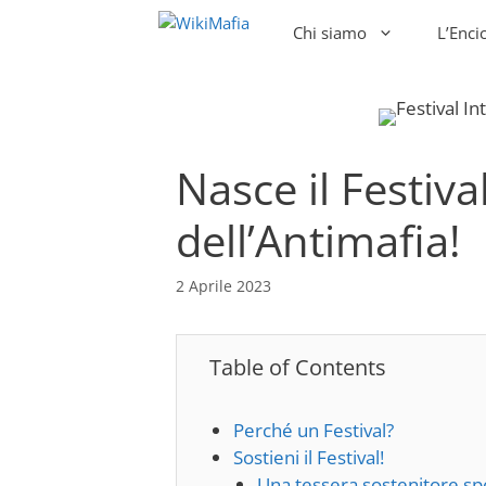
Vai
Chi siamo
L’Enci
al
contenuto
Nasce il Festiva
dell’Antimafia!
2 Aprile 2023
Table of Contents
Perché un Festival?
Sostieni il Festival!
Una tessera sostenitore sp