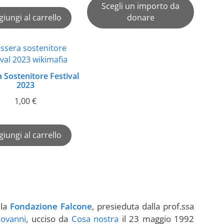
Scegli un importo da
giungi al carrello
donare
 Sostenitore Festival
2023
1,00
€
giungi al carrello
lla
Fondazione Falcone
, presieduta dalla prof.ssa
iovanni
, ucciso da
Cosa nostra
il 23 maggio 1992