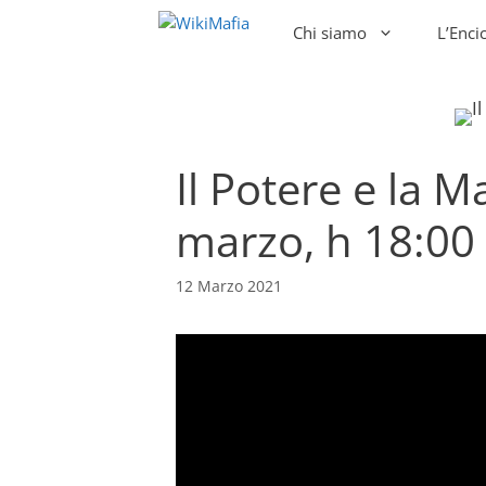
Vai
Chi siamo
L’Enci
al
contenuto
Il Potere e la M
marzo, h 18:00
12 Marzo 2021