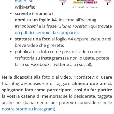
mafie
” su
WikiMafia;
Il template di esempio
scrivete il nome o i
nomi su un foglio A4
, insieme all’hashtag
#eranosemi
e la frase “
Siamo Foresta
” (qui trovate
un pdf di esempio da stampare
);
scattate una foto
al foglio A4 oppure usatelo nel
breve video che girerete;
pubblicate la foto come post o il video come
reel
/storia su
Instagram
(se non lo usate, potete
farlo su Facebook, Twitter e altri social);
Nella didascalia alla foto o al video, ricordatevi di usare
l’hashtag
#eranosemi
e di taggare
almeno due amici,
spiegando loro come partecipare, così da far partire
la vostra catena di memoria
; se lo desiderate, taggate
anche noi (banalmente per potervi ricondividere
nelle
nostre storie su Instagram
).