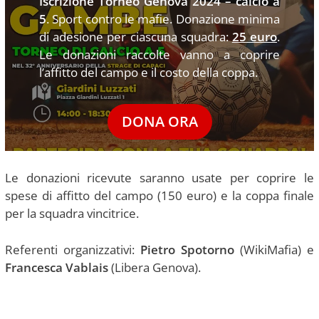
Iscrizione Torneo Genova 2024 – calcio a
5
.
Sport contro le mafie
. Donazione minima
di adesione per ciascuna squadra:
25
euro
.
Le donazioni raccolte vanno a coprire
l’affitto del campo e il costo della coppa.
DONA ORA
Le donazioni ricevute saranno usate per coprire le
spese di affitto del campo (150 euro) e la coppa finale
per la squadra vincitrice.
Referenti organizzativi:
Pietro Spotorno
(WikiMafia) e
Francesca Vablais
(Libera Genova).