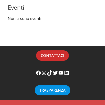
Eventi
Non ci sono eventi
CONTATTACI
Facebook WikiMafia
Instagram WikiMafia
TikTok WikiMafia
Twitter WikiMafia
YouTube WikiMafia
LinkedIn WikiMafia
TRASPARENZA